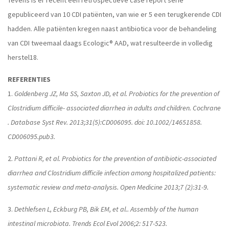
Tevens is er recent een retrospectieve case report serie
gepubliceerd van 10 CDI patiënten, van wie er 5 een terugkerende CDI
hadden. Alle patiënten kregen naast antibiotica voor de behandeling
van CDI tweemaal daags Ecologic® AAD, wat resulteerde in volledig
herstel18.
REFERENTIES
1.
Goldenberg JZ, Ma SS, Saxton JD, et al. Probiotics for the prevention of
Clostridium difficile- associated diarrhea in adults and children. Cochrane
. Database Syst Rev. 2013;31(5):CD006095. doi: 10.1002/14651858.
CD006095.pub3.
2.
Pattani R, et al. Probiotics for the prevention of antibiotic-associated
diarrhea and Clostridium difficile infection among hospitalized patients:
systematic review and meta-analysis. Open Medicine 2013;7 (2):31-9.
3.
Dethlefsen L, Eckburg PB, Bik EM, et al.. Assembly of the human
intestinal microbiota. Trends Ecol Evol 2006;2: 517-523.