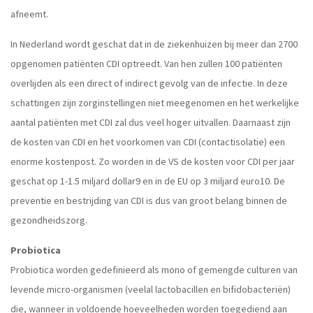
afneemt.
In Nederland wordt geschat dat in de ziekenhuizen bij meer dan 2700
opgenomen patiënten CDI optreedt. Van hen zullen 100 patiënten
overlijden als een direct of indirect gevolg van de infectie. In deze
schattingen zijn zorginstellingen niet meegenomen en het werkelijke
aantal patiënten met CDI zal dus veel hoger uitvallen. Daarnaast zijn
de kosten van CDI en het voorkomen van CDI (contactisolatie) een
enorme kostenpost. Zo worden in de VS de kosten voor CDI per jaar
geschat op 1-1.5 miljard dollar9 en in de EU op 3 miljard euro10. De
preventie en bestrijding van CDI is dus van groot belang binnen de
gezondheidszorg.
Probiotica
Probiotica worden gedefinieerd als mono of gemengde culturen van
levende micro-organismen (veelal lactobacillen en bifidobacteriën)
die, wanneer in voldoende hoeveelheden worden toegediend aan