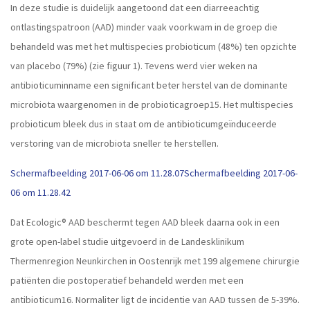
In deze studie is duidelijk aangetoond dat een diarreeachtig
ontlastingspatroon (AAD) minder vaak voorkwam in de groep die
behandeld was met het multispecies probioticum (48%) ten opzichte
van placebo (79%) (zie figuur 1). Tevens werd vier weken na
antibioticuminname een significant beter herstel van de dominante
microbiota waargenomen in de probioticagroep15. Het multispecies
probioticum bleek dus in staat om de antibioticumgeïnduceerde
verstoring van de microbiota sneller te herstellen.
Schermafbeelding 2017-06-06 om 11.28.07Schermafbeelding 2017-06-
06 om 11.28.42
Dat Ecologic® AAD beschermt tegen AAD bleek daarna ook in een
grote open-label studie uitgevoerd in de Landesklinikum
Thermenregion Neunkirchen in Oostenrijk met 199 algemene chirurgie
patiënten die postoperatief behandeld werden met een
antibioticum16. Normaliter ligt de incidentie van AAD tussen de 5-39%.