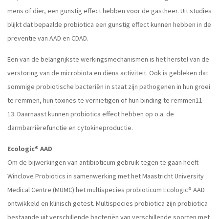
mens of dier, een gunstig effect hebben voor de gastheer. Uit studies
blijkt dat bepaalde probiotica een gunstig effect kunnen hebben in de
preventie van AAD en CDAD.
Een van de belangrijkste werkingsmechanismen is het herstel van de
verstoring van de microbiota en diens activiteit. Ook is gebleken dat
sommige probiotische bacteriën in staat zijn pathogenen in hun groei
te remmen, hun toxines te vernietigen of hun binding te remmen11-
13. Daarnaast kunnen probiotica effect hebben op o.a. de
darmbarrièrefunctie en cytokineproductie.
Ecologic® AAD
Om de bijwerkingen van antibioticum gebruik tegen te gaan heeft
Winclove Probiotics in samenwerking met het Maastricht University
Medical Centre (MUMC) het multispecies probioticum Ecologic® AAD
ontwikkeld en klinisch getest. Multispecies probiotica zijn probiotica
bestaande uit verschillende bacteriën van verschillende soorten met