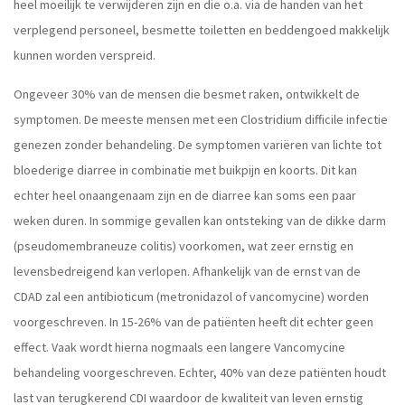
heel moeilijk te verwijderen zijn en die o.a. via de handen van het
verplegend personeel, besmette toiletten en beddengoed makkelijk
kunnen worden verspreid.
Ongeveer 30% van de mensen die besmet raken, ontwikkelt de
symptomen. De meeste mensen met een Clostridium difficile infectie
genezen zonder behandeling. De symptomen variëren van lichte tot
bloederige diarree in combinatie met buikpijn en koorts. Dit kan
echter heel onaangenaam zijn en de diarree kan soms een paar
weken duren. In sommige gevallen kan ontsteking van de dikke darm
(pseudomembraneuze colitis) voorkomen, wat zeer ernstig en
levensbedreigend kan verlopen. Afhankelijk van de ernst van de
CDAD zal een antibioticum (metronidazol of vancomycine) worden
voorgeschreven. In 15-26% van de patiënten heeft dit echter geen
effect. Vaak wordt hierna nogmaals een langere Vancomycine
behandeling voorgeschreven. Echter, 40% van deze patiënten houdt
last van terugkerend CDI waardoor de kwaliteit van leven ernstig