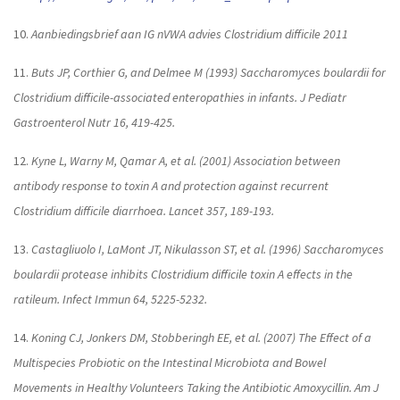
10.
Aanbiedingsbrief aan IG nVWA advies Clostridium difficile 2011
11.
Buts JP, Corthier G, and Delmee M (1993) Saccharomyces boulardii for
Clostridium difficile-associated enteropathies in infants. J Pediatr
Gastroenterol Nutr 16, 419-425.
12.
Kyne L, Warny M, Qamar A, et al. (2001) Association between
antibody response to toxin A and protection against recurrent
Clostridium difficile diarrhoea. Lancet 357, 189-193.
13.
Castagliuolo I, LaMont JT, Nikulasson ST, et al. (1996) Saccharomyces
boulardii protease inhibits Clostridium difficile toxin A effects in the
ratileum. Infect Immun 64, 5225-5232.
14.
Koning CJ, Jonkers DM, Stobberingh EE, et al. (2007) The Effect of a
Multispecies Probiotic on the Intestinal Microbiota and Bowel
Movements in Healthy Volunteers Taking the Antibiotic Amoxycillin. Am J