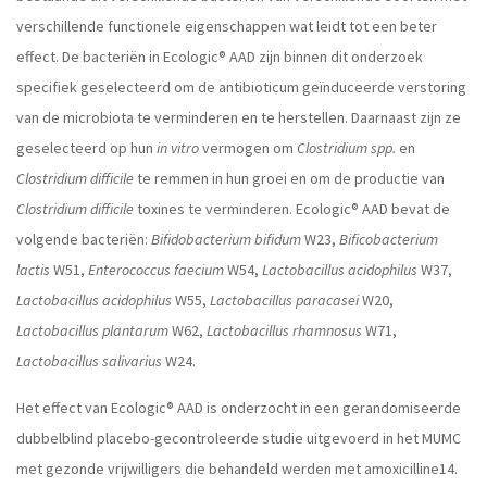
verschillende functionele eigenschappen wat leidt tot een beter
effect. De bacteriën in Ecologic® AAD zijn binnen dit onderzoek
specifiek geselecteerd om de antibioticum geïnduceerde verstoring
van de microbiota te verminderen en te herstellen. Daarnaast zijn ze
geselecteerd op hun
in vitro
vermogen om
Clostridium spp.
en
Clostridium difficile
te remmen in hun groei en om de productie van
Clostridium difficile
toxines te verminderen. Ecologic® AAD bevat de
volgende bacteriën:
Bifidobacterium bifidum
W23,
Bificobacterium
lactis
W51,
Enterococcus faecium
W54,
Lactobacillus acidophilus
W37,
Lactobacillus acidophilus
W55,
Lactobacillus paracasei
W20,
Lactobacillus plantarum
W62,
Lactobacillus rhamnosus
W71,
Lactobacillus salivarius
W24.
Het effect van Ecologic® AAD is onderzocht in een gerandomiseerde
dubbelblind placebo-gecontroleerde studie uitgevoerd in het MUMC
met gezonde vrijwilligers die behandeld werden met amoxicilline14.