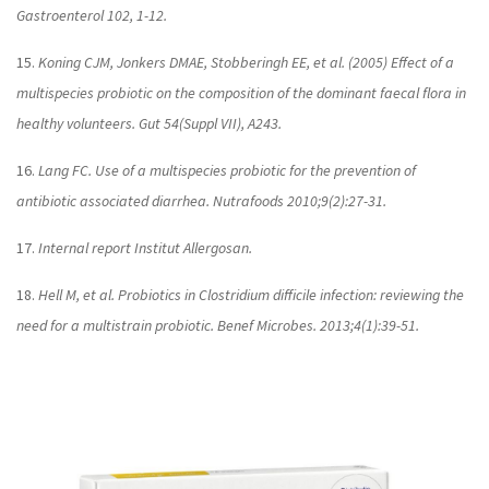
Gastroenterol 102, 1-12.
15.
Koning CJM, Jonkers DMAE, Stobberingh EE, et al. (2005) Effect of a
multispecies probiotic on the composition of the dominant faecal flora in
healthy volunteers. Gut 54(Suppl VII), A243.
16.
Lang FC. Use of a multispecies probiotic for the prevention of
antibiotic associated diarrhea. Nutrafoods 2010;9(2):27-31.
17.
Internal report Institut Allergosan.
18.
Hell M, et al. Probiotics in Clostridium difficile infection: reviewing the
need for a multistrain probiotic. Benef Microbes. 2013;4(1):39-51.