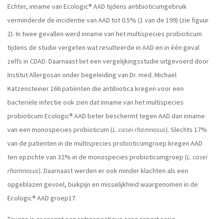
Echter, inname van Ecologic® AAD tijdens antibioticumgebruik
verminderde de incidentie van AAD tot 0.5% (1 van de 199) (zie figuur
2). In twee gevallen werd inname van het multispecies probioticum
tijdens de studie vergeten wat resulteerde in AAD en in één geval
zelfs in CDAD. Daarnaast liet een vergelijkingsstudie uitgevoerd door
Institut Allergosan onder begeleiding van Dr. med. Michael
Katzensteiner 166 patiënten die antibiotica kregen voor een
bacteriële infectie ook zien dat inname van het multispecies
probioticum Ecologic® AAD beter beschermt tegen AAD dan inname
van een monospecies probioticum (
L. casei rhamnosus
). Slechts 17%
van de patiënten in de multispecies probioticumgroep kregen AAD
ten opzichte van 32% in de monospecies probioticumgroep (
L. casei
rhamnosus
). Daarnaast werden er ook minder klachten als een
opgeblazen gevoel, buikpijn en misselijkheid waargenomen in de
Ecologic® AAD groep17.