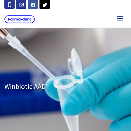
T
O
G
G
L
E
N
A
V
I
G
A
T
Winbiotic AAD
I
O
N