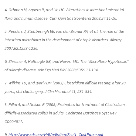
4.
Othman M, Aguero R, and Lin HC. Alterations in intestinal microbial
flora and human disease. Curr Opin Gastroenterol 2008;24:11-16.
5.
Penders J, Stobberingh EE, van den Brandt PA, et al. The role of the
intestinal microbiota in the development of atopic disorders. Allergy
2007;62:1223-1236.
6.
Shreiner A, Huffnagle GB, and Noverr MC. The “Microflora Hypothesis”
of allergic disease. Adv Exp Med Biol 2008;635:113-134.
7.
Wilkins TD, and Lyerly DM (2003) Clostridium difficile testing: after 20
years, still challenging. J Clin Microbiol 41, 531-534.
8.
Pillai A, and Nelson R (2008) Probiotics for treatment of Clostridium
difficile-associated colitis in adults. Cochrane Database Syst Rev
CD004611.
9.
http://www.cdc.gov/HAI/pdfs/hai/Scott_CostPaper.pdf