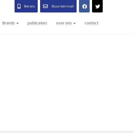
Bel ons
Stuur een mail
Brands
publicaties
over ons
contact