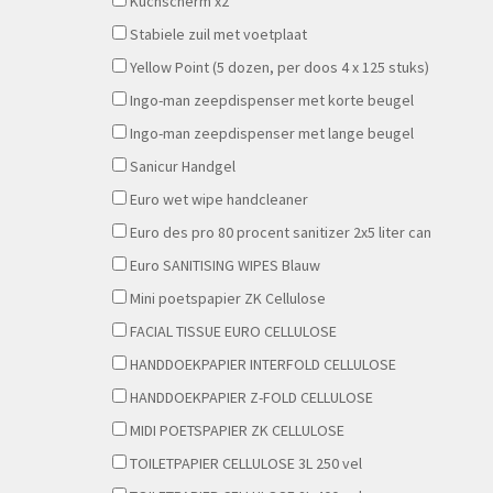
Kuchscherm x2
Stabiele zuil met voetplaat
Yellow Point (5 dozen, per doos 4 x 125 stuks)
Ingo-man zeepdispenser met korte beugel
Ingo-man zeepdispenser met lange beugel
Sanicur Handgel
Euro wet wipe handcleaner
Euro des pro 80 procent sanitizer 2x5 liter can
Euro SANITISING WIPES Blauw
Mini poetspapier ZK Cellulose
FACIAL TISSUE EURO CELLULOSE
HANDDOEKPAPIER INTERFOLD CELLULOSE
HANDDOEKPAPIER Z-FOLD CELLULOSE
MIDI POETSPAPIER ZK CELLULOSE
TOILETPAPIER CELLULOSE 3L 250 vel