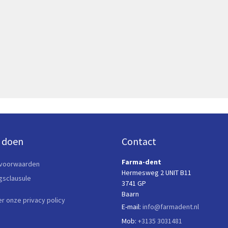
 doen
Contact
Farma-dent
voorwaarden
Hermesweg 2 UNIT B11
ngsclausule
3741 GP
Baarn
er onze privacy policy
E-mail:
info@farmadent.nl
Mob:
+3135 3031481